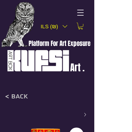
ILS (₪)
Platform For Art Exposure
Art .
< back