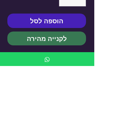
הוספה לסל
לקנייה מהירה
KUFSI BY MAYA BUSKILA -
Cigarette Case
עדיין אין ביקורות
רוצה להוסיף את הביקורת הראשונה? ספר/י
לנו מה דעתך.
כתיבת ביקורת