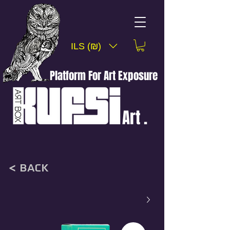
ILS (₪)
Platform For Art Exposure
Art .
< back