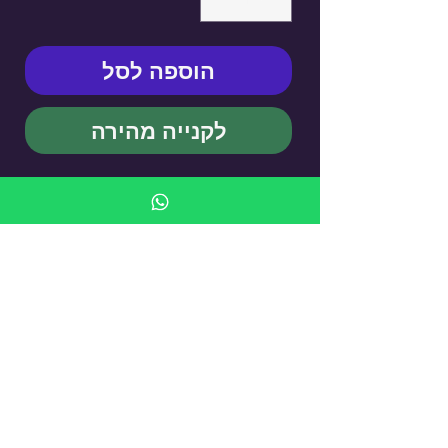
הוספה לסל
לקנייה מהירה
KUFSI HAND Pride BY YAEL
LAPID - Cigarette Case
עדיין אין ביקורות
רוצה להוסיף את הביקורת הראשונה? ספר/י
לנו מה דעתך.
כתיבת ביקורת