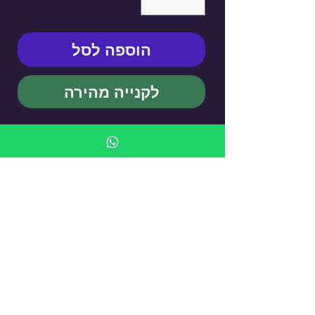
הוספה לסל
לקנייה מהירה
KUFSI CEREBELLUM
- Cigarette Case
עדיין אין ביקורות
רוצה להוסיף את הביקורת הראשונה? ספר/י
לנו מה דעתך.
כתיבת ביקורת