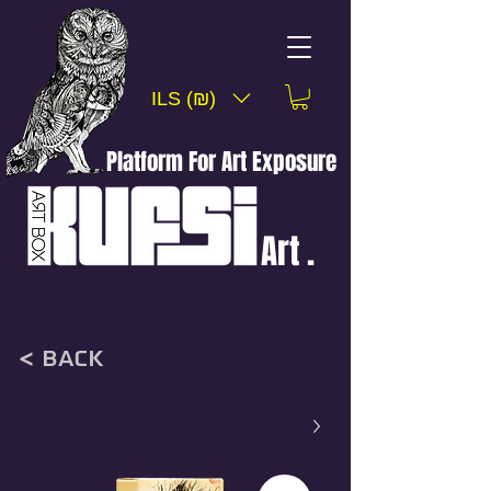
ILS (₪)
Platform For Art Exposure
Art .
< back