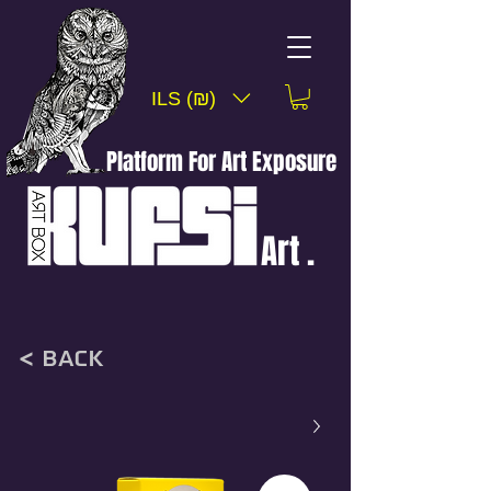
ILS (₪)
Platform For Art Exposure
Art .
< back