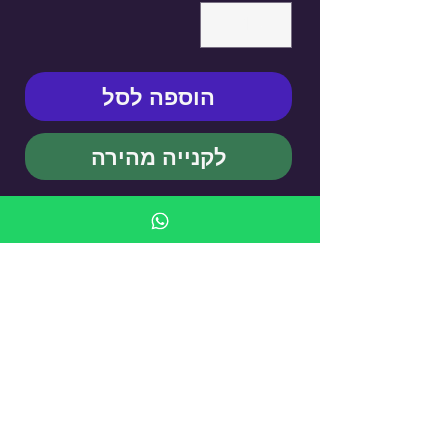
הוספה לסל
לקנייה מהירה
KUFSI YELLOW CAT AND
ZEBRA - Cigarette Case
עדיין אין ביקורות
רוצה להוסיף את הביקורת הראשונה? ספר/י
לנו מה דעתך.