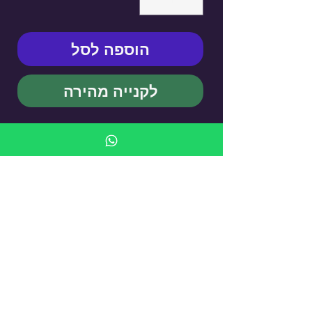
הוספה לסל
לקנייה מהירה
KUFSI WING BY LSKI ART
- Cigarette Case
עדיין אין ביקורות
רוצה להוסיף את הביקורת הראשונה? ספר/י
לנו מה דעתך.
כתיבת ביקורת