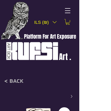
ILS (₪)
Platform For Art Exposure
Art .
< back