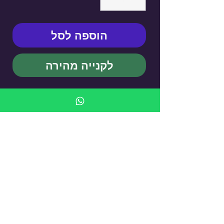
הוספה לסל
לקנייה מהירה
KUFSI ANIMALS - Cigarette
Case
עדיין אין ביקורות
רוצה להוסיף את הביקורת הראשונה? ספר/י
לנו מה דעתך.
כתיבת ביקורת