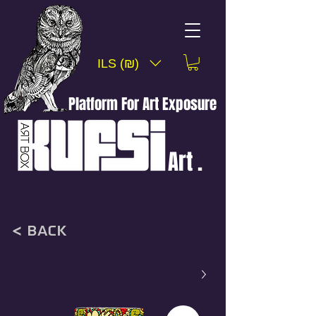
ILS (₪)
Platform For Art Exposure
Art .
< back