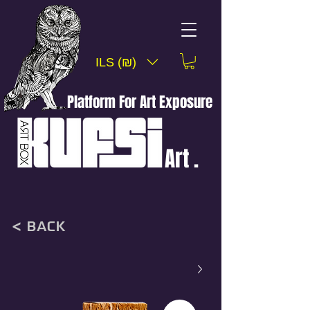
ILS (₪)
Platform For Art Exposure
Art .
< back