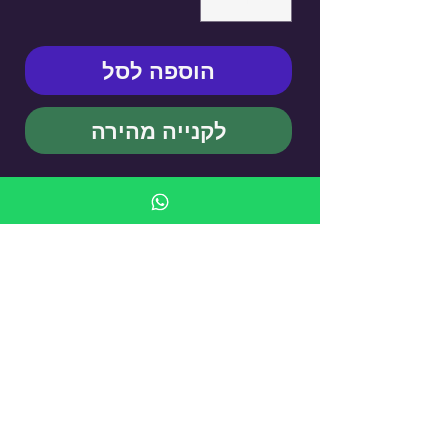
הוספה לסל
לקנייה מהירה
KUFSI Compressed Wood - |
Cigarette Case
עדיין אין ביקורות
רוצה להוסיף את הביקורת הראשונה? ספר/י
לנו מה דעתך.
כתיבת ביקורת