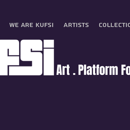
We are KUFSI
Artists
Collecti
Art .
Platform F