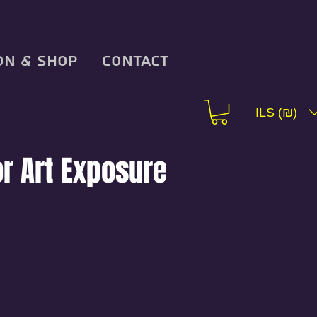
on & Shop
Contact
ILS (₪)
or Art Exposure