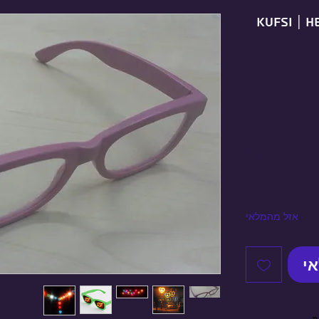
KUFSI | H
כמות
*
אזל מהמלאי
אי