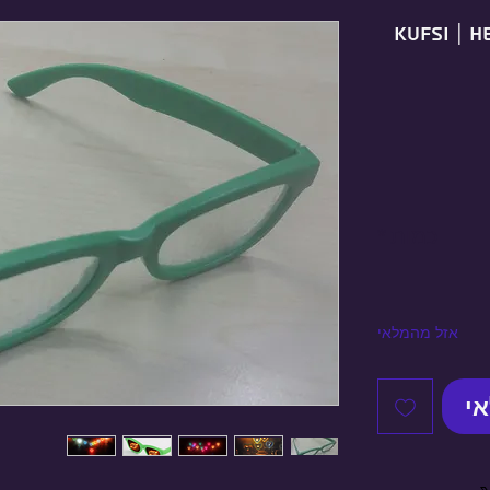
KUFSI | H
כמות
*
אזל מהמלאי
אי