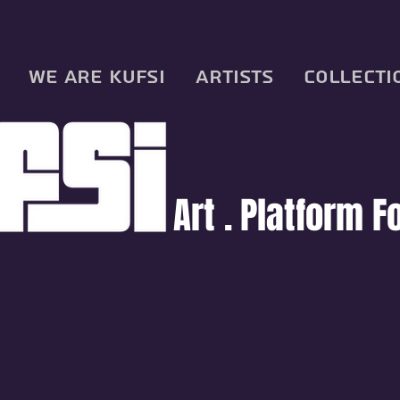
We are KUFSI
Artists
Collecti
Art .
Platform F