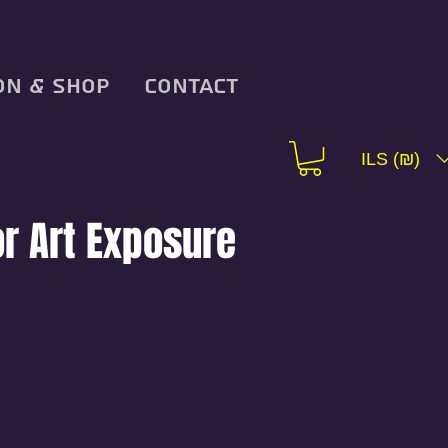
on & Shop
Contact
ILS (₪)
or Art Exposure