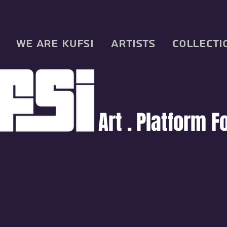
We are KUFSI
Artists
Collecti
Art .
Platform F