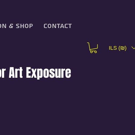
on & Shop
Contact
ILS (₪)
or Art Exposure