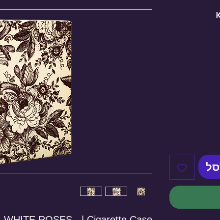
כמות
*
סל
 WHITE ROSES - | Cigarette Case