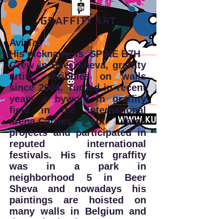
GRAFFITY ART
Avi Tal
His nickname is SPINE B7H
Grew in Beer Sheva, graffity
artist, scribbles on walls
since 2004. Turned in recent
years a byword in graffity
field in the international
arena.Carries out large
projects and participated in
reputed international
festivals. His first graffity
was in a park in
neighborhood 5 in Beer
Sheva and nowadays his
paintings are hoisted on
many walls in Belgium and