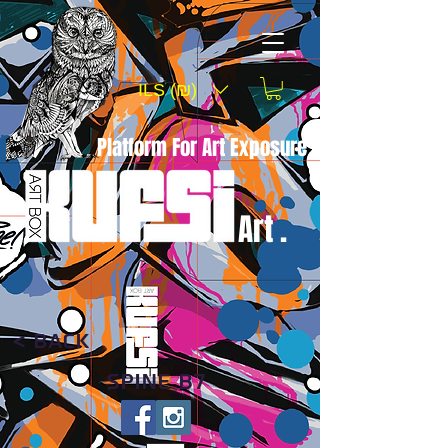
ILS (₪)
Platform For Art Exposure
Art .
< Back
SPINE B7