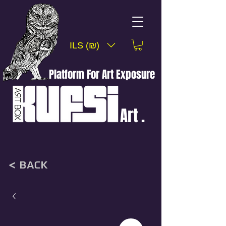
ILS (₪)
Platform For Art Exposure
Art .
< back