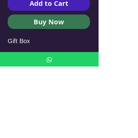
Add to Cart
Buy Now
Gift Box
אריזת מתנה לקופסי
No Reviews Yet
Share your thoughts. Be the first to leave
a review.
Leave a Review