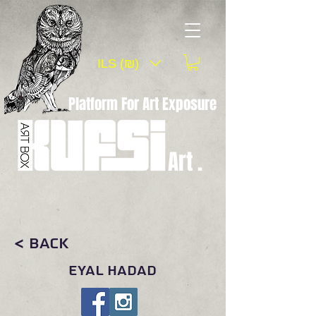
ILS (₪)
Platform For Art Exposure
Art .
< Back
EYAL HADAD